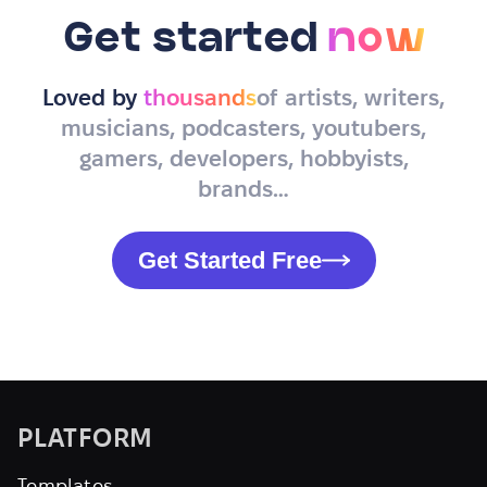
Get started
now
Loved by
thousands
of artists, writers,
musicians, podcasters, youtubers,
gamers, developers, hobbyists,
brands…
Get Started Free
PLATFORM
Templates