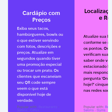
Localizaçã
Cardápio com
e Ro
Preços
Exiba seus tacos,
hambúrgueres, bowls ou
Atualize sua lo
o que estiver servindo
conforme se m
com fotos, descrições e
os pontos. Os c
preços. Atualize em
verificam sua 
segundos quando tiver
saber onde voc
uma promoção especial
estacionado h
ou trocar um prato. Os
mais responde
clientes que escaneiam
pergunta 'Onde
seu QR code sempre
hoje?' cinquen
veem o que está
nas redes socia
disponível hoje de
verdade.
Popular with:
Restaurants
·
Popular with:
Rest
Salons
·
Cafes
Salons
·
Gyms