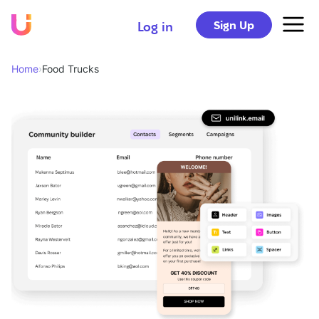
Sign Up
Log in
Home
›
Food Trucks