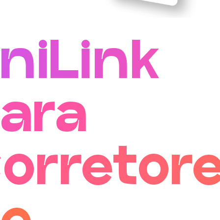
niLink
ara
orretor
e