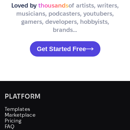
Loved by
thousands
of artists, writers,
musicians, podcasters, youtubers,
gamers, developers, hobbyists,
brands…
Get Started Free
PLATFORM
Templates
Marketplace
Pricing
FAQ