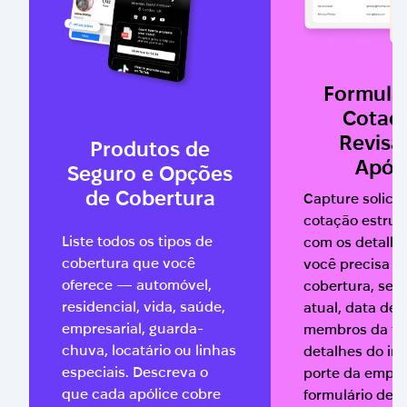
Formulá
Cotaç
Revisã
Produtos de
Apól
Seguro e Opções
de Cobertura
Capture solici
cotação estrut
Liste todos os tipos de
com os detalh
cobertura que você
você precisa —
oferece — automóvel,
cobertura, seg
residencial, vida, saúde,
atual, data de 
empresarial, guarda-
membros da fam
chuva, locatário ou linhas
detalhes do im
especiais. Descreva o
porte da empr
que cada apólice cobre
formulário de 