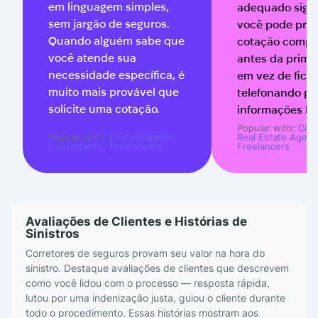
em linguagem simples,
adequado signi
sem jargão de seguros.
você pode pre
Quando alguém sabe que
cotação compet
você atende sua
antes da primei
necessidade específica, é
em vez de ficar
muito mais provável que
telefonando pa
solicite uma cotação.
informações bá
Popular with:
Cons
Popular with:
Photographers
·
Real Estate Agent
Consultants
·
Freelancers
Freelancers
Avaliações de Clientes e Histórias de
Sinistros
Corretores de seguros provam seu valor na hora do
sinistro. Destaque avaliações de clientes que descrevem
como você lidou com o processo — resposta rápida,
lutou por uma indenização justa, guiou o cliente durante
todo o procedimento. Essas histórias mostram aos