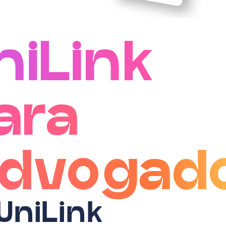
niLink
ara
dvogad
UniLink