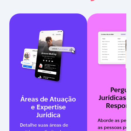
Pergu
Jurídicas
Áreas de Atuação
Respon
e Expertise
Jurídica
Aborde as per
Detalhe suas áreas de
as pessoas pe