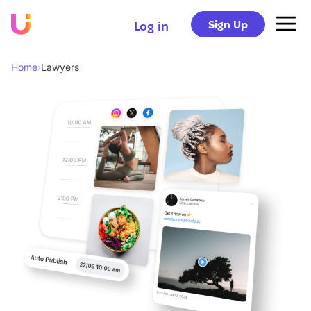
Sign Up
Log in
Home
›
Lawyers