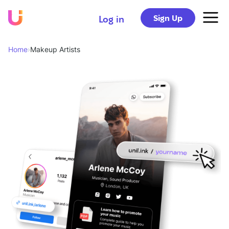
Sign Up
Log in
Home
›
Makeup Artists