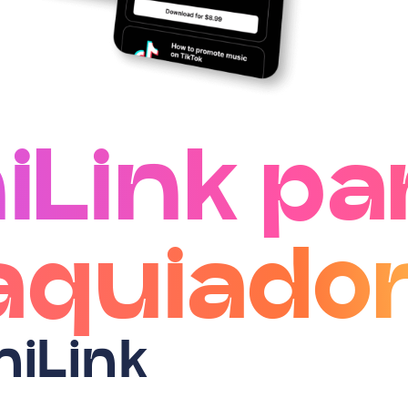
iLink pa
quiado
niLink