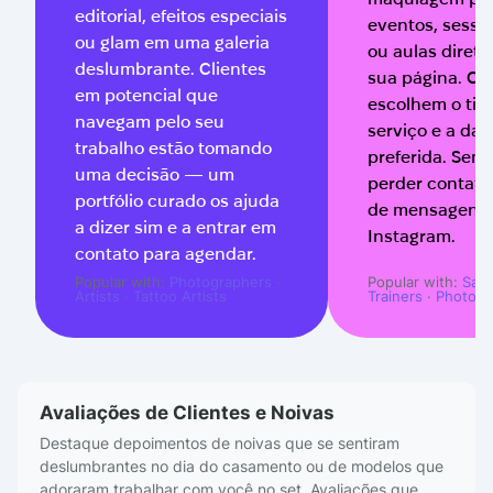
editorial, efeitos especiais
eventos, sessõ
ou glam em uma galeria
ou aulas diret
deslumbrante. Clientes
sua página. Os 
em potencial que
escolhem o tip
navegam pelo seu
serviço e a dat
trabalho estão tomando
preferida. Sem
uma decisão — um
perder contato
portfólio curado os ajuda
de mensagens
a dizer sim e a entrar em
Instagram.
contato para agendar.
Popular with:
Photographers
·
Popular with:
Salo
Artists
·
Tattoo Artists
Trainers
·
Photogr
Avaliações de Clientes e Noivas
Destaque depoimentos de noivas que se sentiram
deslumbrantes no dia do casamento ou de modelos que
adoraram trabalhar com você no set. Avaliações que