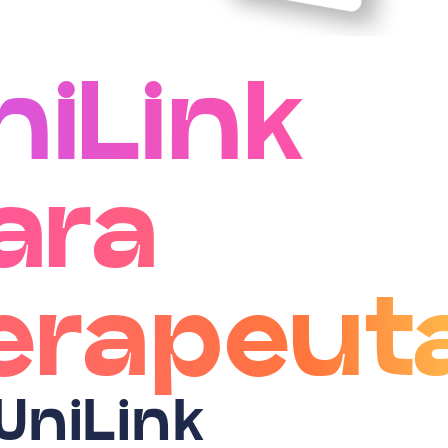
niLink
ara
erapeut
UniLink