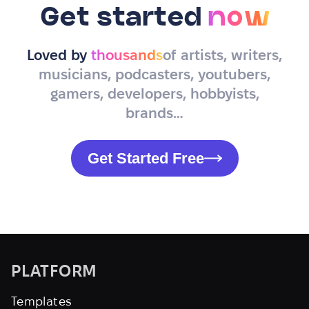
Get started
now
Loved by
thousands
of artists, writers,
musicians, podcasters, youtubers,
gamers, developers, hobbyists,
brands…
Get Started Free
PLATFORM
Templates