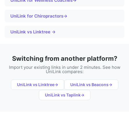
UniLink for
Wellness Coaches
→
UniLink for
Chiropractors
→
UniLink vs Linktree →
Switching from another platform?
Import your existing links in under 2 minutes. See how
UniLink compares:
UniLink vs
Linktree
→
UniLink vs
Beacons
→
UniLink vs
Taplink
→