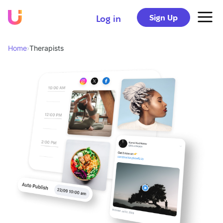
Sign Up
Log in
Home
›
Therapists