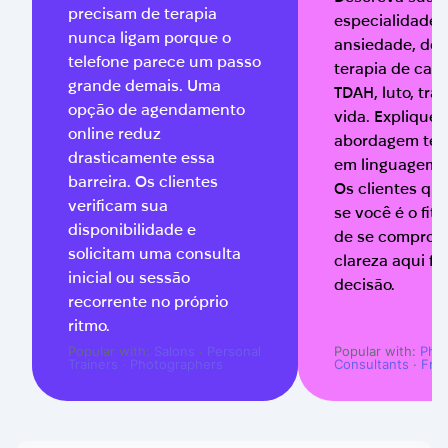
precisam de terapia
especialidade
nunca ligam porque o
ansiedade, dep
telefone parece um passo
terapia de casa
grande demais. Uma
TDAH, luto, tra
opção de agendamento
vida. Explique 
online reduz
abordagem ter
drasticamente essa
em linguagem s
barreira. Os clientes
Os clientes qu
verificam sua
se você é o fit 
disponibilidade e
de se comprome
solicitam uma consulta
clareza aqui fac
inicial ou sessão
decisão.
recorrente no próprio
ritmo.
Popular with:
Salons
·
Personal
Popular with:
Pho
Trainers
·
Photographers
Consultants
·
Fre