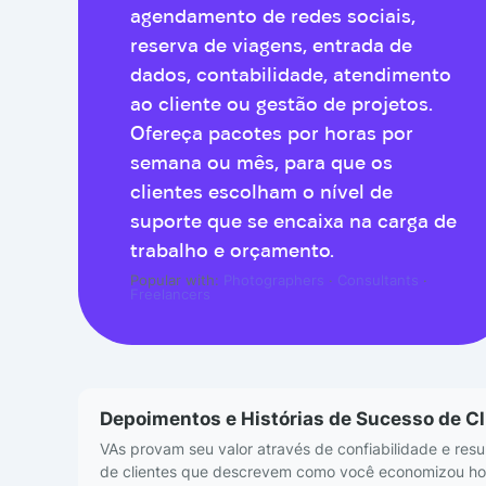
agendamento de redes sociais,
reserva de viagens, entrada de
dados, contabilidade, atendimento
ao cliente ou gestão de projetos.
Ofereça pacotes por horas por
semana ou mês, para que os
clientes escolham o nível de
suporte que se encaixa na carga de
trabalho e orçamento.
Popular with:
Photographers
·
Consultants
·
Freelancers
Depoimentos e Histórias de Sucesso de Cl
VAs provam seu valor através de confiabilidade e res
de clientes que descrevem como você economizou hor