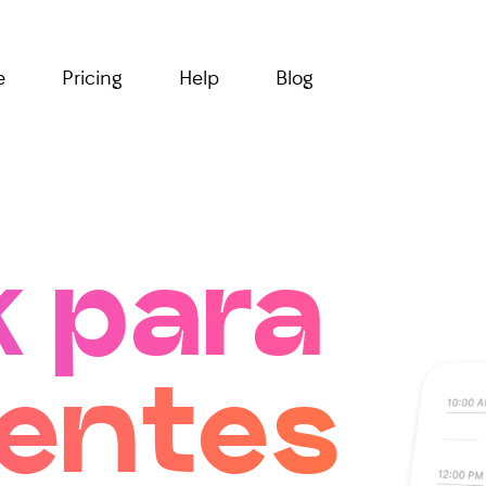
e
Pricing
Help
Blog
k para
entes