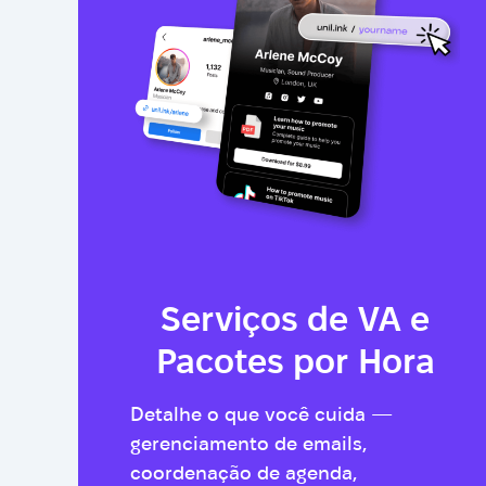
Serviços de VA e
Pacotes por Hora
Detalhe o que você cuida —
gerenciamento de emails,
coordenação de agenda,