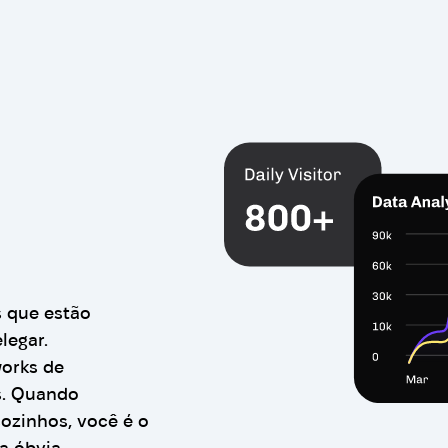
s que estão
legar.
works de
s. Quando
sozinhos, você é o
a óbvia.