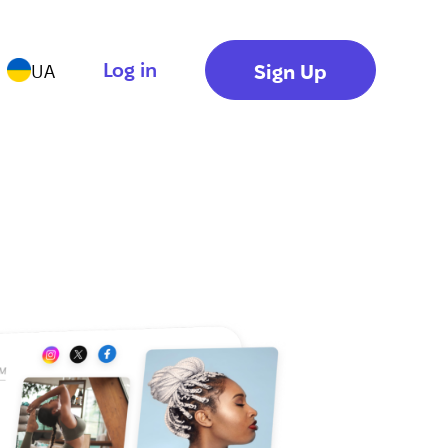
Log in
Sign Up
UA