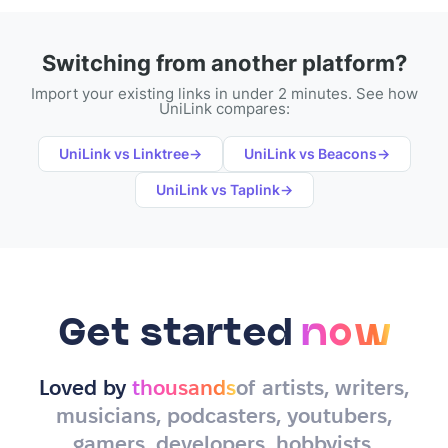
Switching from another platform?
Import your existing links in under 2 minutes. See how
UniLink compares:
UniLink vs
Linktree
→
UniLink vs
Beacons
→
UniLink vs
Taplink
→
Get started
now
Loved by
thousands
of artists, writers,
musicians, podcasters, youtubers,
gamers, developers, hobbyists,