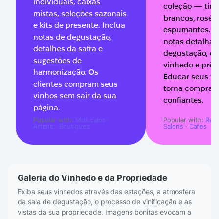
individuais, caixas
coleção — tint
mistas, seleções sazonais
brancos, rosés,
e kits de presente. Inclua
espumantes. I
notas de degustação,
notas detalhad
detalhes da safra e
degustação, or
sugestões de
vinhedo e prêm
harmonização. Os
Educar seus vi
clientes compram seus
torna comprad
vinhos sem sair da sua
confiantes.
página.
Popular with:
Musicians
·
Popular with:
Rest
Artists
·
Boutiques
Salons
·
Cafes
Galeria do Vinhedo e da Propriedade
Exiba seus vinhedos através das estações, a atmosfera
da sala de degustação, o processo de vinificação e as
vistas da sua propriedade. Imagens bonitas evocam a