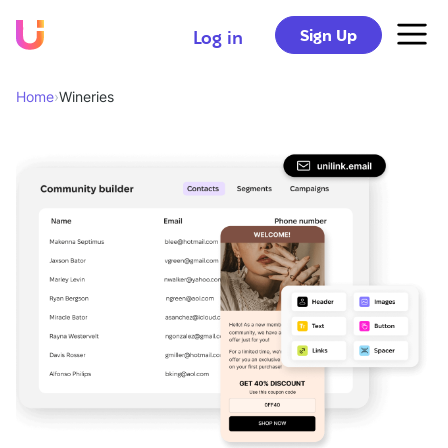
Sign Up
Log in
Home
›
Wineries