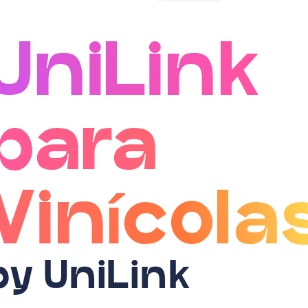
UniLink
para
Vinícola
by UniLink