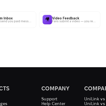
m Inbox
Video Feedback
🎥
Let fans send you paid messages — set your price and reply from your inbox
Fans submit a video — you react and give feedback
CTS
COMPANY
COMPA
Support
UniLink vs
ages
Help Center
UniLink v