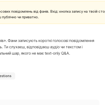
сових повідомлень від фанів. Вхід: кнопка запису на твоїй ст
єш публічно чи приватно.
ів». Фани записують короткі голосові повідомлення
. Ти слухаєш, відповідаєш аудіо чи текстом і
ьний шар, якого не має text-only Q&A.
estions