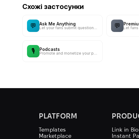
Схожі застосунки
Ask Me Anything
Premiu
💬
💬
Let your fans submit questions — answer publicly or privately
Podcasts
🎙️
Promote and monetize your podcast episodes
PLATFORM
PRODU
Templates
Link in Bio
Marketplace
Instant P