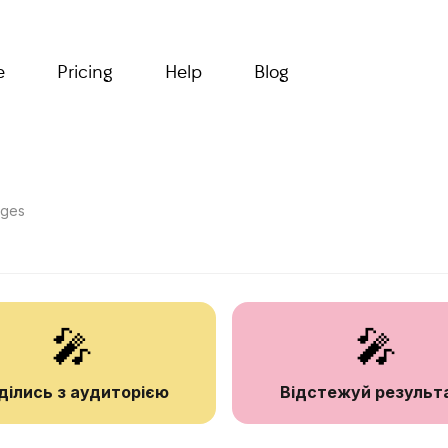
e
Pricing
Help
Blog
ages
🎤
🎤
ділись з аудиторією
Відстежуй результ