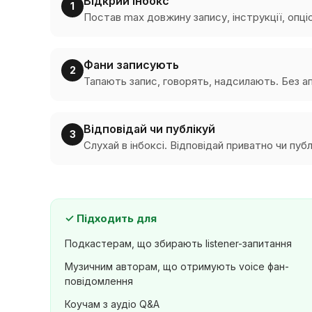
Відкрий інбокс
1
Постав max довжину запису, інструкції, опціо
Фани записують
2
Тапають запис, говорять, надсилають. Без ап
Відповідай чи публікуй
3
Слухай в інбоксі. Відповідай приватно чи публ
✓
Підходить для
Подкастерам, що збирають listener-запитання
Музичним авторам, що отримують voice фан-
повідомлення
Коучам з аудіо Q&A