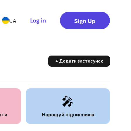
Log in
Sign Up
UA
+ Додати застосунок
🎤
ати
Нарощуй підписників