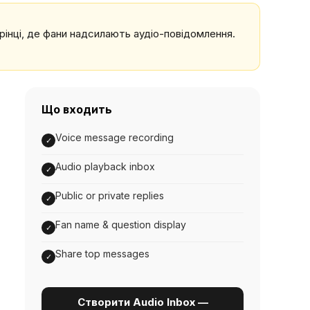
орінці, де фани надсилають аудіо-повідомлення.
Що входить
Voice message recording
✓
Audio playback inbox
✓
Public or private replies
✓
Fan name & question display
✓
Share top messages
✓
Створити Audio Inbox —