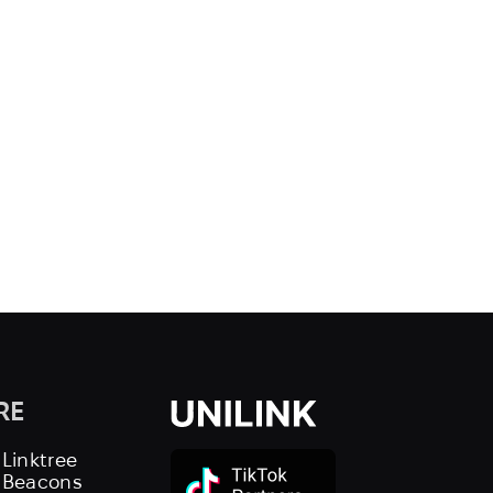
RE
 Linktree
s Beacons