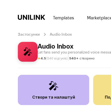
Templates
Marketplac
Застосунки
Audio Inbox
Audio Inbox
🎤
Let fans send you personalized voice mess
|
★
4.5
(
540
відгуків
)
540+
створено
🎤
Створи та налаштуй
По