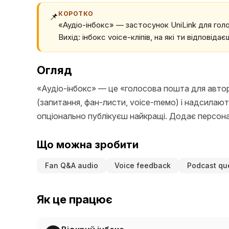
КОРОТКО
📌
«Аудіо-інбокс» — застосунок UniLink для голо
Вихід: інбокс voice-кліпів, на які ти відповіда
Огляд
«Аудіо-інбокс» — це «голосова пошта для автор
(запитання, фан-листи, voice-meмо) і надсилають
опціонально публікуєш найкращі. Додає персонал
Що можна зробити
Fan Q&A audio
Voice feedback
Podcast qu
Як це працює