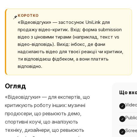
КОРОТКО
📌
«Відеовідгуки» — застосунок UniLink для
продажу відео-критик. Вхід: форма submission
відео з ціновими тирами (наприклад, текст vs
відео-відповідь). Вихід: інбокс, де фани
надсилають відео для твоєї реакції чи критики,
ти відповідаєш фідбеком, а вони платять
відповідно.
Огляд
Що вх
«Відеовідгуки» — для експертів, що
критикують роботу інших: музичні
Video
✓
продюсери, що ревьюють демо,
Publi
✓
спортивні коучі, що аналізують
техніку, дизайнери, що ревьюють
Scree
✓