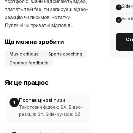
портфоліо. Фани надсилають відео,
Side-
✓
платять твій fee, ти записуєш відео-
реакцію чи письмові нотатки.
Feedb
✓
Публічні чи приватні відповіді.
Ст
Що можна зробити
Music critique
Sports coaching
Creative feedback
Як це працює
Постав цінові тири
1
Текстовий фідбек: $X. Відео-
реакція: $Y. Side-by-side: $Z.