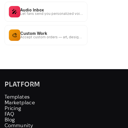
Audio Inbox
🎤
Let fans send you personalized voice messages
Custom Work
🎨
Accept custom orders — art, design, writing, music or any service
PLATFORM
Templates
Marketplace
Pricing
FAQ
Blog
Community