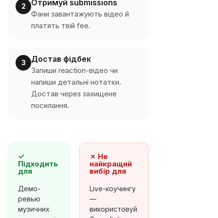
Отримуй submissions
2
Фани завантажують відео й
платять твій fee.
Достав фідбек
3
Запиши reaction-відео чи
напиши детальні нотатки.
Достав через захищене
посилання.
✓
✗
Не
Підходить
найкращий
для
вибір для
Демо-
Live-коучингу
ревью
—
музичних
використовуй