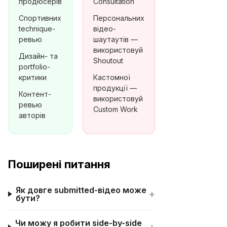
продюсерів
Consultation
Спортивних
Персональних
technique-
відео-
ревью
шаутаутів —
використовуй
Дизайн- та
Shoutout
portfolio-
критики
Кастомної
продукції —
Контент-
використовуй
ревью
Custom Work
авторів
Поширені питання
Як довге submitted-відео може
+
бути?
Чи можу я робити side-by-side