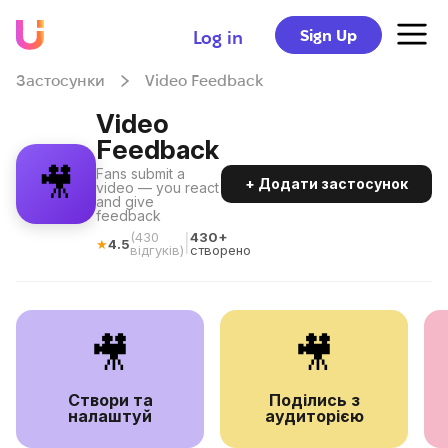
Sign Up
Log in
Застосунки
Video Feedback
Video
Feedback
🎥
Fans submit a
+ Додати застосунок
video — you react
and give
feedback
(
430
430+
|
★
4.5
відгуків
)
створено
🎥
🎥
Створи та
Поділись з
налаштуй
аудиторією