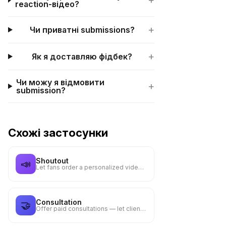
+
reaction-відео?
+
Чи приватні submissions?
+
Як я доставляю фідбек?
Чи можу я відмовити
+
submission?
Схожі застосунки
Shoutout
📣
Let fans order a personalized video message from you for a fee
Consultation
🤝
Offer paid consultations — let clients describe their needs