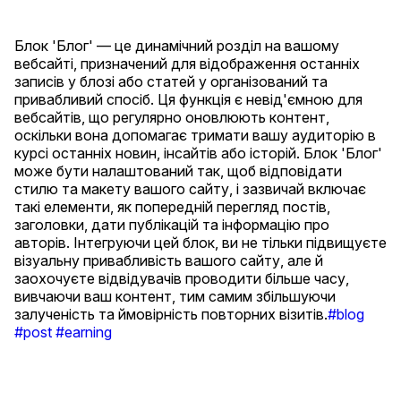
Блок 'Блог' — це динамічний розділ на вашому
вебсайті, призначений для відображення останніх
записів у блозі або статей у організований та
привабливий спосіб. Ця функція є невід'ємною для
вебсайтів, що регулярно оновлюють контент,
оскільки вона допомагає тримати вашу аудиторію в
курсі останніх новин, інсайтів або історій. Блок 'Блог'
може бути налаштований так, щоб відповідати
стилю та макету вашого сайту, і зазвичай включає
такі елементи, як попередній перегляд постів,
заголовки, дати публікацій та інформацію про
авторів. Інтегруючи цей блок, ви не тільки підвищуєте
візуальну привабливість вашого сайту, але й
заохочуєте відвідувачів проводити більше часу,
вивчаючи ваш контент, тим самим збільшуючи
залученість та ймовірність повторних візитів.
#blog
#post
#earning