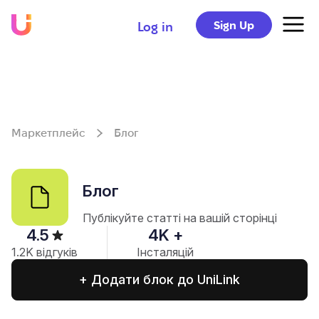
Sign Up
Log in
Маркетплейс
Блог
Блог
Публікуйте статті на вашій сторінці
4.5
4
K +
1.2
K відгуків
Інсталяцій
+ Додати блок до UniLink