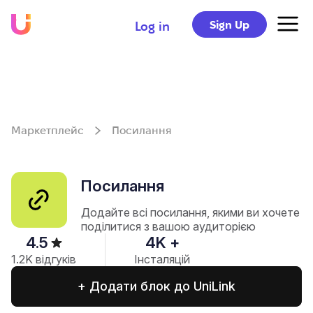
Sign Up
Log in
Маркетплейс
Посилання
Посилання
Додайте всі посилання, якими ви хочете
поділитися з вашою аудиторією
4.5
4
K +
1.2
K відгуків
Інсталяцій
+ Додати блок до UniLink