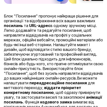
Блок "Посилання" пропонує найкраще рішення для
організації та відображення всіх ваших важливих
посилань
та
URL-адрес
в одному зручному місці.
Легко додавайте та редагуйте посилання, щоб
направляти відвідувачів на профілі у соціальних
мережах, офіційні вебсайти, промоційні матеріали або
будь-які інші веб-сторінки. Налаштуйте макет і
дизайн, щоб відповідати стилю вашого бренду,
забезпечуючи згуртований та професійний вигляд.
Цей блок ідеально підходить для інфлюенсерів,
бізнесів або будь-кого, хто прагне оптимізувати свою
онлайн-присутність. Використовуйте блок
"Посилання", щоб без зусиль направляти відвідувачів
до ваших найцінніших онлайн-ресурсів.
Ви можете
налаштувати
переадресаційне посилання
для
миттєвого переходу,
віддати пріоритет
конкретному посиланню
, щоб одразу привернути
увагу, та застосувати веселі та захоплюючі
анімації
посилань
. Функція
кодового замка
вимагає від
відвідувачів ввести 4-значний код для доступу до