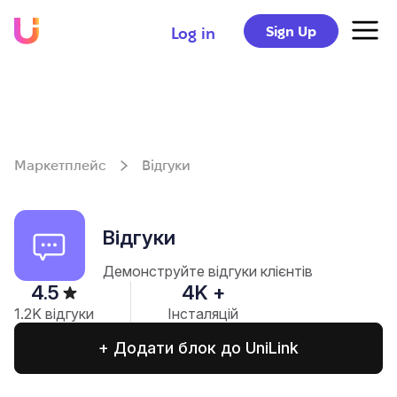
Sign Up
Log in
Маркетплейс
Відгуки
Відгуки
Демонструйте відгуки клієнтів
4.5
4
K +
1.2
K відгуки
Інсталяцій
+ Додати блок до UniLink