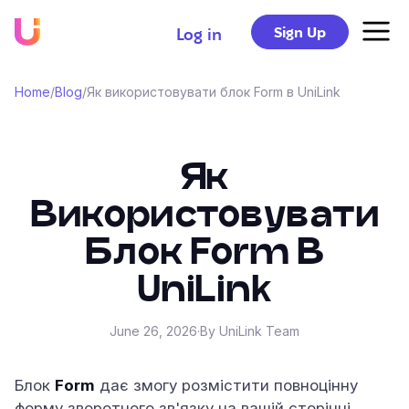
Sign Up
Log in
Home
/
Blog
/
Як використовувати блок Form в UniLink
Як
Використовувати
Блок Form В
UniLink
June 26, 2026
·
By UniLink Team
Блок
Form
дає змогу розмістити повноцінну
форму зворотного зв'язку на вашій сторінці