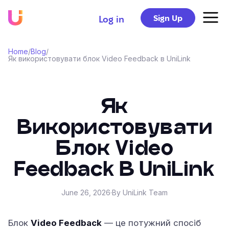
Sign Up
Log in
Home
/
Blog
/
Як використовувати блок Video Feedback в UniLink
Як
Використовувати
Блок Video
Feedback В UniLink
June 26, 2026
·
By UniLink Team
Блок
Video Feedback
— це потужний спосіб