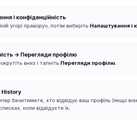
ння і конфіденційність
іній угорі праворуч, потім виберіть
Налаштування і 
ність → Перегляди профілю
окрутіть вниз і тапніть
Перегляди профілю
.
 History
епер бачитимете, хто відвідує ваш профіль (якщо вон
списках, коли відвідуєте їх.