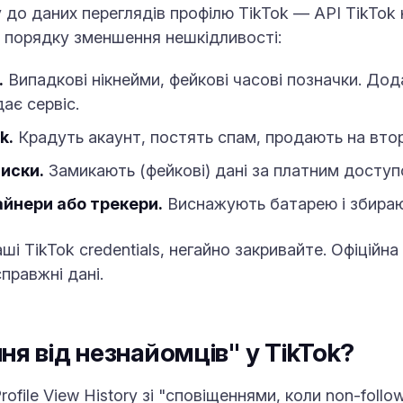
до даних переглядів профілю TikTok — API TikTok не
у порядку зменшення нешкідливості:
.
Випадкові нікнейми, фейкові часові позначки. До
ає сервіс.
k.
Крадуть акаунт, постять спам, продають на вто
иски.
Замикають (фейкові) дані за платним доступ
йнери або трекери.
Виснажують батарею і збирают
 TikTok credentials, негайно закривайте. Офіційна ф
правжні дані.
ня від незнайомців" у TikTok?
ofile View History зі "сповіщеннями, коли non-follo