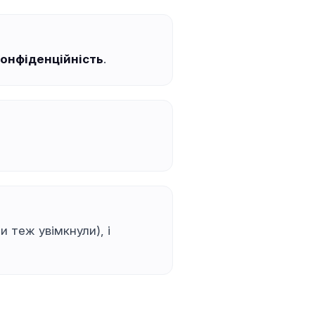
конфіденційність
.
и теж увімкнули), і