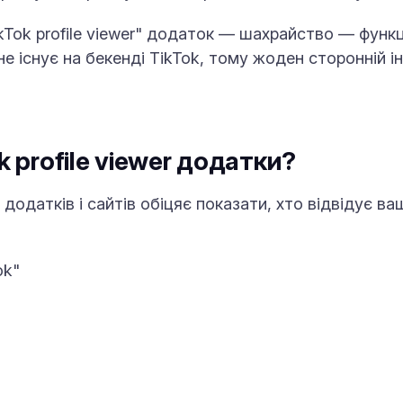
kTok profile viewer" додаток — шахрайство — функц
е існує на бекенді TikTok, тому жоден сторонній і
k profile viewer додатки?
додатків і сайтів обіцяє показати, хто відвідує ва
ok"