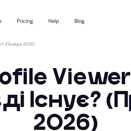
e
Pricing
Help
Blog
ує? (Правда 2026)
ofile Viewe
ді Існує? (
2026)