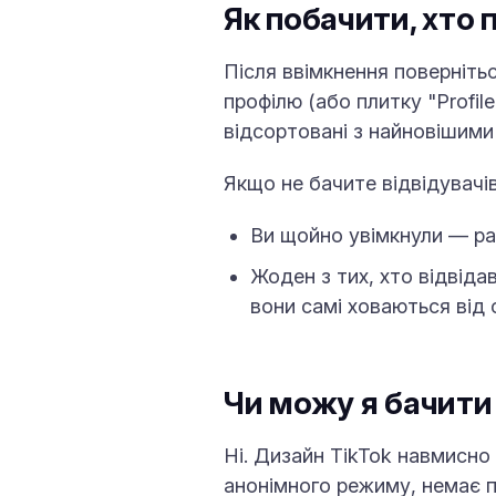
Як побачити, хто 
Після ввімкнення повернітьс
профілю (або плитку "Profile
відсортовані з найновішими 
Якщо не бачите відвідувачів
Ви щойно увімкнули — ра
Жоден з тих, хто відвідав
вони самі ховаються від 
Чи можу я бачити 
Ні. Дизайн TikTok навмисно
анонімного режиму, немає 