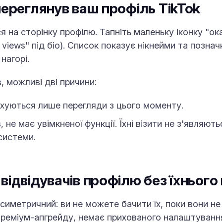
переглянув ваш профіль TikTok
я на сторінку профілю. Тапніть маленьку іконку "ок
 views" під біо). Список показує нікнейми та познач
нагорі.
, можливі дві причини:
хуються лише перегляди з цього моменту.
, не має увімкненої функції. Їхні візити не з'являю
системи.
відвідувачів профілю без їхнього
 симетричний: ви не можете бачити їх, поки вони не
преміум-апгрейду, немає прихованого налаштування