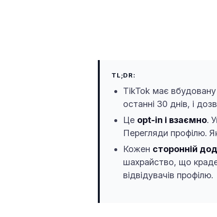
TL;DR:
TikTok має вбудован
останні 30 днів, і доз
Це
opt-in і взаємно
. 
Перегляди профілю. Як
Кожен
сторонній дода
шахрайство, що краде
відвідувачів профілю.