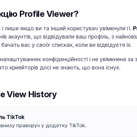
цію Profile Viewer?
 і лише якщо ви та інший користувач увімкнули її.
P
нів акаунтів, що відвідували ваш профіль, з найнов
і бачать вас у
своїх
списках, коли ви відвідуєте їх.
 налаштуваннях конфіденційності і не увімкнена за
ато криейторів досі не знають, що вона існує.
le View History
ль TikTok
 внизу праворуч у додатку TikTok.