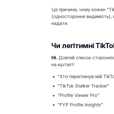
Це причина, чому кожен "Ti
(одностороння видимість), н
надати.
Чи легітимні TikTo
Ні.
Довгий список сторонніх 
на кшталт:
"Хто переглянув мій TikT
"TikTok Stalker Tracker"
"Profile Viewer Pro"
"FYP Profile Insights"