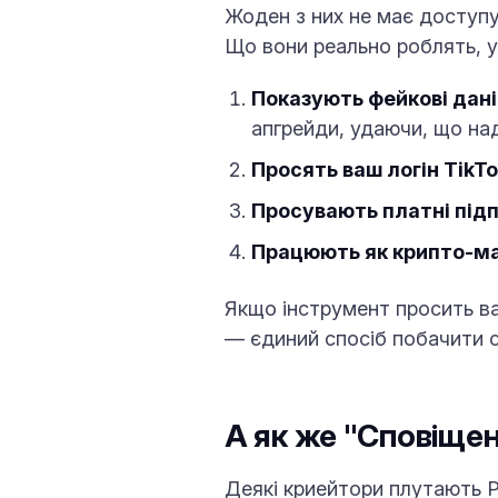
Жоден з них не має доступу 
Що вони реально роблять, 
Показують фейкові дані
апгрейди, удаючи, що над
Просять ваш логін TikTo
Просувають платні підп
Працюють як крипто-ма
Якщо інструмент просить ваші
— єдиний спосіб побачити с
А як же "Сповіщен
Деякі криейтори плутають Pr