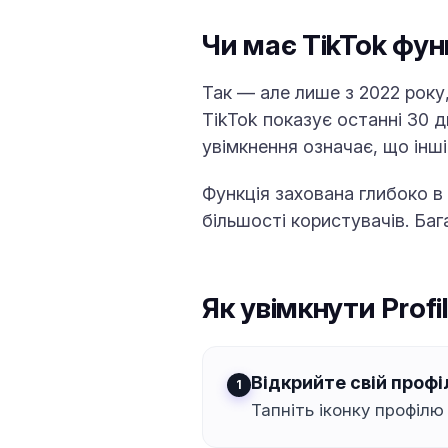
Чи має TikTok функ
Так — але лише з 2022 року,
TikTok показує останні 30 д
увімкнення означає, що інш
Функція захована глибоко в
більшості користувачів. Баг
Як увімкнути Profi
Відкрийте свій профі
Тапніть іконку профілю