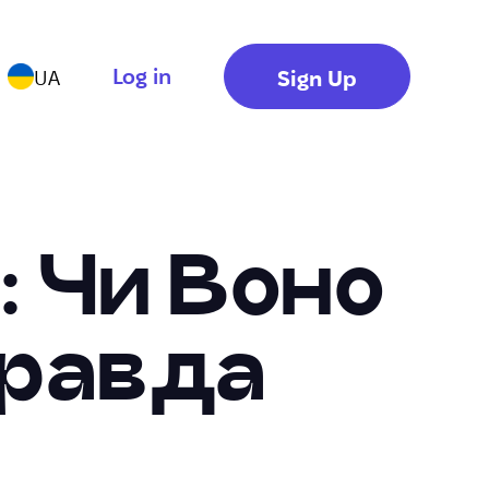
Log in
Sign Up
UA
r: Чи Воно
Правда