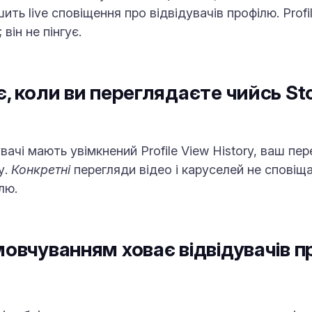
шить live сповіщення про відвідувачів профілю. Prof
він не пінгує.
є, коли ви переглядаєте чийсь St
чі мають увімкнений Profile View History, ваш пер
у.
Конкретні
перегляди відео і каруселей не спові
лю.
мовчуванням ховає відвідувачів 