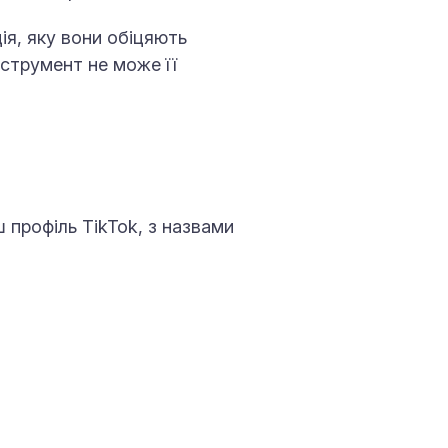
ія, яку вони обіцяють
нструмент не може її
ш профіль TikTok, з назвами