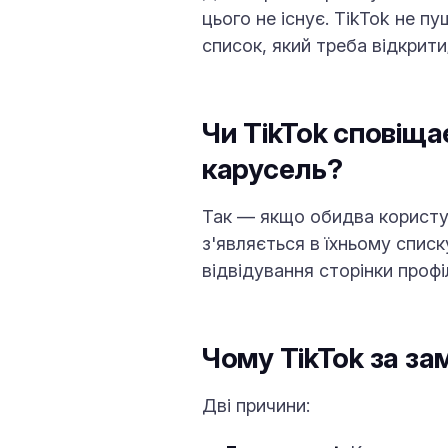
цього не існує. TikTok не пу
список, який треба відкрити; 
Чи TikTok сповіща
карусель?
Так — якщо обидва користува
з'являється в їхньому списк
відвідування сторінки профі
Чому TikTok за за
Дві причини: