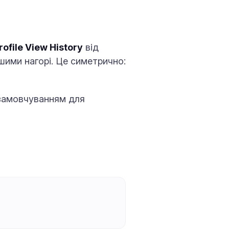
rofile View History
від
ішими нагорі. Це симетрично:
 замовчуванням для