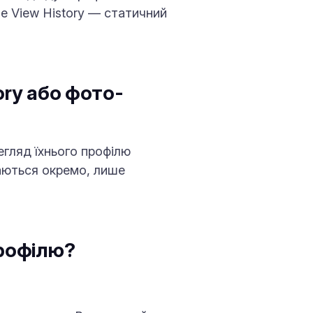
ile View History — статичний
ory або фото-
егляд їхнього профілю
щаються окремо, лише
профілю?