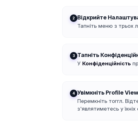
Відкрийте Налаштува
Тапніть меню з трьох л
Тапніть Конфіденцій
У
Конфіденційність
пр
Увімкніть Profile View
Перемкніть тоггл. Відт
з'являтиметесь у їхніх 