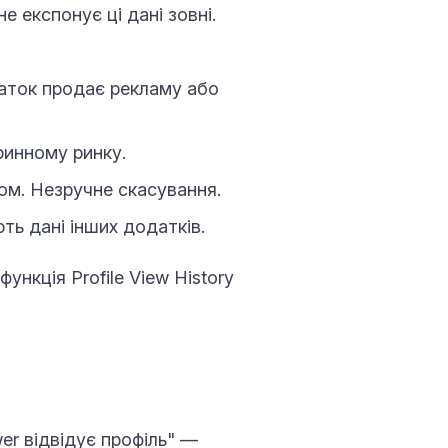
 експонує ці дані зовні.
даток продає рекламу або
ринному ринку.
ом. Незручне скасування.
ь дані інших додатків.
ункція Profile View History
wer відвідує профіль" —