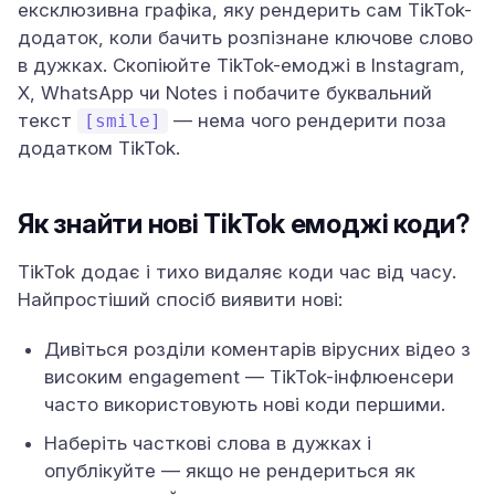
ексклюзивна графіка, яку рендерить сам TikTok-
додаток, коли бачить розпізнане ключове слово
в дужках. Скопіюйте TikTok-емоджі в Instagram,
X, WhatsApp чи Notes і побачите буквальний
текст
— нема чого рендерити поза
[smile]
додатком TikTok.
Як знайти нові TikTok емоджі коди?
TikTok додає і тихо видаляє коди час від часу.
Найпростіший спосіб виявити нові:
Дивіться розділи коментарів вірусних відео з
високим engagement — TikTok-інфлюенсери
часто використовують нові коди першими.
Наберіть часткові слова в дужках і
опублікуйте — якщо не рендериться як