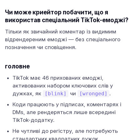
Чи може криейтор побачити, що я
використав спеціальний TikTok-емоджі?
Тільки як звичайний коментар із видимим
відрендереним емоджі — без спеціального
позначення чи сповіщення.
головне
TikTok має 46 прихованих емоджі,
активованих набором ключових слів у
дужках, як
чи
.
[blink]
[wronged]
Коди працюють у підписах, коментарях і
DMs, але рендеряться лише всередині
TikTok-додатку.
Не чутливі до регістру, але потребують
стандартних квадратних дужок.