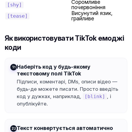
Соромливе
[shy]
почервоніння
Висунутий язик,
[tease]
грайливе
Як використовувати TikTok емоджі
коди
Наберіть код у будь-якому
1
текстовому полі TikTok
Підписи, коментарі, DMs, описи відео —
будь-де можете писати. Просто введіть
код у дужках, наприклад,
, і
[blink]
опублікуйте.
Текст конвертується автоматично
2