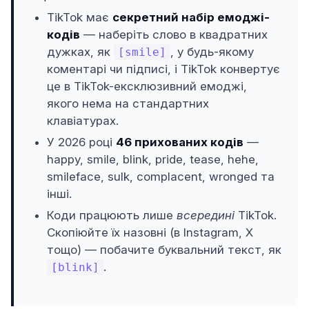
TikTok має
секретний набір емоджі-
кодів
— наберіть слово в квадратних
дужках, як
, у будь-якому
[smile]
коментарі чи підписі, і TikTok конвертує
це в TikTok-ексклюзивний емоджі,
якого нема на стандартних
клавіатурах.
У 2026 році
46 прихованих кодів
—
happy, smile, blink, pride, tease, hehe,
smileface, sulk, complacent, wronged та
інші.
Коди працюють лише
всередині
TikTok.
Скопіюйте їх назовні (в Instagram, X
тощо) — побачите буквальний текст, як
.
[blink]