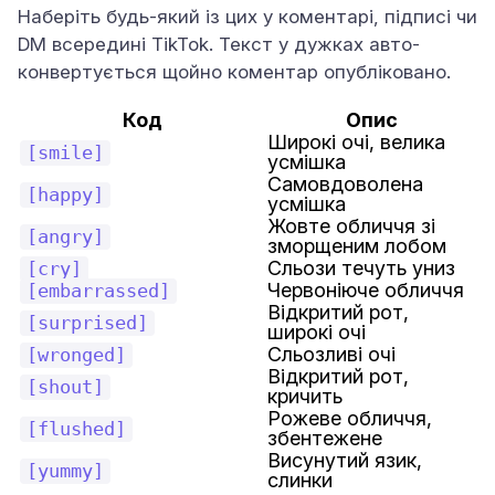
Наберіть будь-який із цих у коментарі, підписі чи
DM всередині TikTok. Текст у дужках авто-
конвертується щойно коментар опубліковано.
Код
Опис
Широкі очі, велика
[smile]
усмішка
Самовдоволена
[happy]
усмішка
Жовте обличчя зі
[angry]
зморщеним лобом
Сльози течуть униз
[cry]
Червоніюче обличчя
[embarrassed]
Відкритий рот,
[surprised]
широкі очі
Сльозливі очі
[wronged]
Відкритий рот,
[shout]
кричить
Рожеве обличчя,
[flushed]
збентежене
Висунутий язик,
[yummy]
слинки