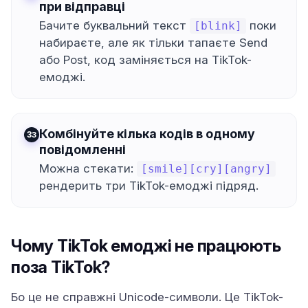
при відправці
Бачите буквальний текст
поки
[blink]
набираєте, але як тільки тапаєте Send
або Post, код заміняється на TikTok-
емоджі.
Комбінуйте кілька кодів в одному
3
повідомленні
Можна стекати:
[smile][cry][angry]
рендерить три TikTok-емоджі підряд.
Чому TikTok емоджі не працюють
поза TikTok?
Бо це не справжні Unicode-символи. Це TikTok-