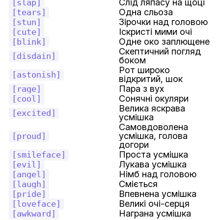
Слід ляпасу на щоці
[slap]
Одна сльоза
[tears]
Зірочки над головою
[stun]
Іскристі мими очі
[cute]
Одне око заплющене
[blink]
Скептичний погляд
[disdain]
боком
Рот широко
[astonish]
відкритий, шок
Пара з вух
[rage]
Сонячні окуляри
[cool]
Велика яскрава
[excited]
усмішка
Самовдоволена
усмішка, голова
[proud]
догори
Проста усмішка
[smileface]
Лукава усмішка
[evil]
Німб над головою
[angel]
Сміється
[laugh]
Впевнена усмішка
[pride]
Великі очі-серця
[loveface]
Награна усмішка
[awkward]