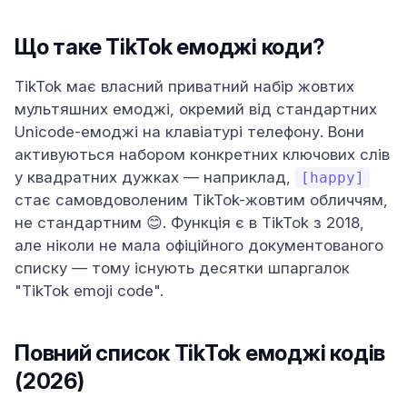
Що таке TikTok емоджі коди?
TikTok має власний приватний набір жовтих
мультяшних емоджі, окремий від стандартних
Unicode-емоджі на клавіатурі телефону. Вони
активуються набором конкретних ключових слів
у квадратних дужках — наприклад,
[happy]
стає самовдоволеним TikTok-жовтим обличчям,
не стандартним 😊. Функція є в TikTok з 2018,
але ніколи не мала офіційного документованого
списку — тому існують десятки шпаргалок
"TikTok emoji code".
Повний список TikTok емоджі кодів
(2026)