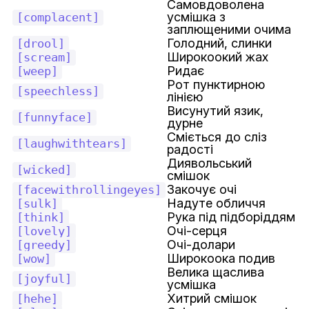
Самовдоволена
усмішка з
[complacent]
заплющеними очима
Голодний, слинки
[drool]
Широкоокий жах
[scream]
Ридає
[weep]
Рот пунктирною
[speechless]
лінією
Висунутий язик,
[funnyface]
дурне
Сміється до сліз
[laughwithtears]
радості
Диявольський
[wicked]
смішок
Закочує очі
[facewithrollingeyes]
Надуте обличчя
[sulk]
Рука під підборіддям
[think]
Очі-серця
[lovely]
Очі-долари
[greedy]
Широкоока подив
[wow]
Велика щаслива
[joyful]
усмішка
Хитрий смішок
[hehe]