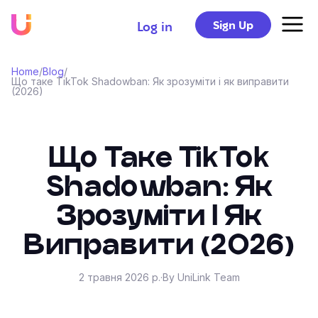
Sign Up
Log in
Home
/
Blog
/
Що таке TikTok Shadowban: Як зрозуміти і як виправити
(2026)
Що Таке TikTok
Shadowban: Як
Зрозуміти І Як
Виправити (2026)
2 травня 2026 р.
·
By UniLink Team