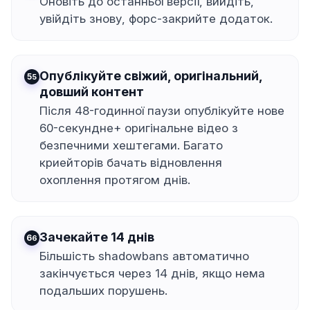
Оновіть до останньої версії, вийдіть,
увійдіть знову, форс-закрийте додаток.
Опублікуйте свіжий, оригінальний,
5
довший контент
Після 48-годинної паузи опублікуйте нове
60-секундне+ оригінальне відео з
безпечними хештегами. Багато
криейторів бачать відновлення
охоплення протягом днів.
Зачекайте 14 днів
6
Більшість shadowbans автоматично
закінчується через 14 днів, якщо нема
подальших порушень.