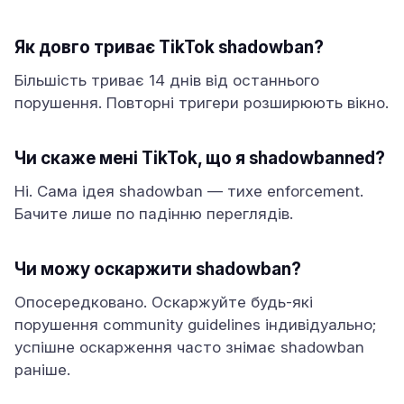
Як довго триває TikTok shadowban?
Більшість триває 14 днів від останнього
порушення. Повторні тригери розширюють вікно.
Чи скаже мені TikTok, що я shadowbanned?
Ні. Сама ідея shadowban — тихе enforcement.
Бачите лише по падінню переглядів.
Чи можу оскаржити shadowban?
Опосередковано. Оскаржуйте будь-які
порушення community guidelines індивідуально;
успішне оскарження часто знімає shadowban
раніше.