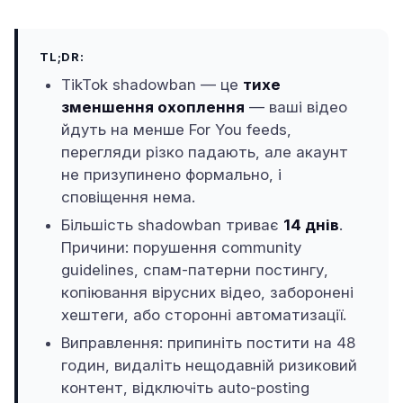
TL;DR:
TikTok shadowban — це
тихе
зменшення охоплення
— ваші відео
йдуть на менше For You feeds,
перегляди різко падають, але акаунт
не призупинено формально, і
сповіщення нема.
Більшість shadowban триває
14 днів
.
Причини: порушення community
guidelines, спам-патерни постингу,
копіювання вірусних відео, заборонені
хештеги, або сторонні автоматизації.
Виправлення: припиніть постити на 48
годин, видаліть нещодавній ризиковий
контент, відключіть auto-posting