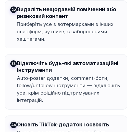
Видаліть нещодавній помічений або
2
ризиковий контент
Приберіть усе з вотермарками з інших
платформ, чутливе, з забороненими
хештегами.
Відключіть будь-які автоматизаційні
3
інструменти
Auto-poster додатки, comment-боти,
follow/unfollow інструменти — відключіть
усе, крім офіційно підтримуваних
інтеграцій.
Оновіть TikTok-додаток і освіжіть
4