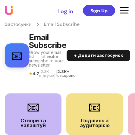
Sign Up
Log in
Застосунки
Email Subscribe
Email
Subscribe
📧
Grow your email
+ Додати застосунок
list — let visitors
subscribe to your
newsletter
(
2.3K
2.3K+
|
★
4.7
відгуків
)
створено
📧
📧
Створи та
Поділись з
налаштуй
аудиторією