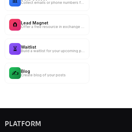
📊
Collect emails or phone numbers from your visitors
Lead Magnet
🧲
Offer a free resource in exchange for an email — guide, checklist, template
Waitlist
⏳
Build a waitlist for your upcoming product, event or launch
Blog
✍️
Create blog of your posts
PLATFORM