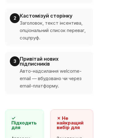
Кастомізуй сторінку
2
Заголовок, текст інсентива,
опціональний список переваг,
соцпруф.
Привітай нових
3
підписників
Авто-надсилання welcome-
email — вбудовано чи через
email-платформу.
✓
✗
Не
Підходить
найкращий
для
вибір для