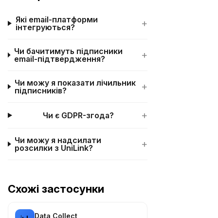
Які email-платформи
+
інтегруються?
Чи бачитимуть підписники
+
email-підтвердження?
Чи можу я показати лічильник
+
підписників?
+
Чи є GDPR-згода?
Чи можу я надсилати
+
розсилки з UniLink?
Схожі застосунки
Data Collect