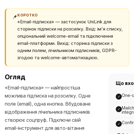
КОРОТКО
📌
«Email-підписка» — застосунок UniLink для
сторінок підписки на розсилку. Вхід: ім'я списку,
опціональний welcome-email та підключення
email-платформи. Вихід: сторінка підписки з
одним полем, лічильником підписників, GDPR-
згодою та welcome-автоматизацією.
Огляд
Що вх
«Email-підписка» — найпростіша
можлива підписка на розсилку. Одне
One-c
✓
поле (email), одна кнопка. Вбудоване
Mailch
✓
відображення лічильника підписників
integr
створює соцпруф. Підключи свій
Confir
✓
email-інструмент для авто-вітання