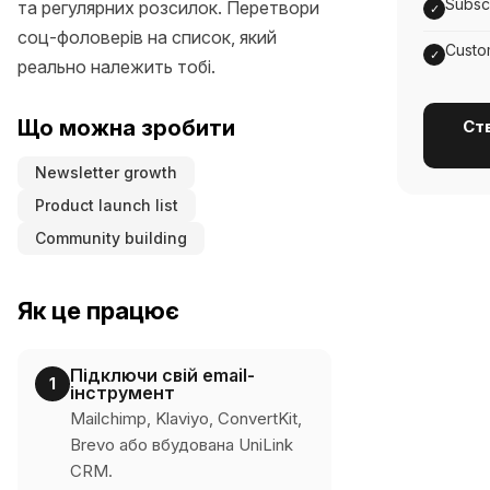
Subscr
та регулярних розсилок. Перетвори
✓
соц-фоловерів на список, який
Custo
✓
реально належить тобі.
Що можна зробити
Ств
Newsletter growth
Product launch list
Community building
Як це працює
Підключи свій email-
1
інструмент
Mailchimp, Klaviyo, ConvertKit,
Brevo або вбудована UniLink
CRM.