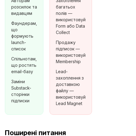
Авторам
Захоплення
розсилок та
багатьох
видавцям
полів —
використовуй
Фаундерам,
Form або Data
що
Collect
формують
launch-
Продажу
список
підписок —
використовуй
Спільнотам,
Membership
що ростять
email-базу
Lead-
захоплення з
Заміни
доставкою
Substack-
файлу —
сторінки
використовуй
підписки
Lead Magnet
Поширені питання