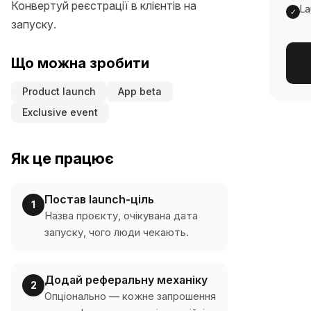
Конвертуй реєстрації в клієнтів на
La
✓
запуску.
Що можна зробити
Product launch
App beta
Exclusive event
Як це працює
Постав launch-ціль
1
Назва проєкту, очікувана дата
запуску, чого люди чекають.
Додай реферальну механіку
2
Опціонально — кожне запрошення