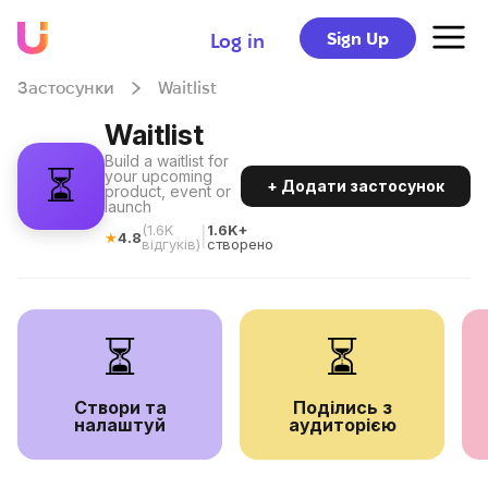
Sign Up
Log in
Застосунки
Waitlist
Waitlist
Build a waitlist for
⏳
your upcoming
+ Додати застосунок
product, event or
launch
(
1.6K
1.6K+
|
★
4.8
відгуків
)
створено
⏳
⏳
Створи та
Поділись з
налаштуй
аудиторією