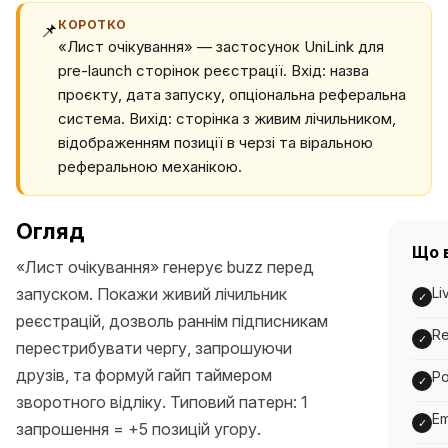
КОРОТКО
📌
«Лист очікування» — застосунок UniLink для
pre-launch сторінок реєстрації. Вхід: назва
проєкту, дата запуску, опціональна реферальна
система. Вихід: сторінка з живим лічильником,
відображенням позиції в черзі та віральною
реферальною механікою.
Огляд
Що 
«Лист очікування» генерує buzz перед
запуском. Покажи живий лічильник
Li
✓
реєстрацій, дозволь раннім підписникам
Re
✓
перестрибувати чергу, запрошуючи
друзів, та формуй гайп таймером
Po
✓
зворотного відліку. Типовий патерн: 1
Em
✓
запрошення = +5 позицій угору.