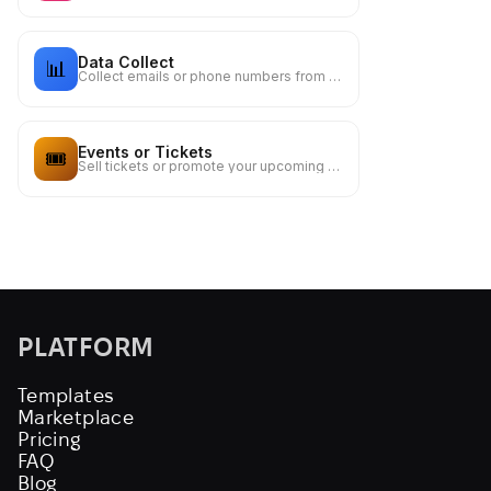
Data Collect
📊
Collect emails or phone numbers from your visitors
Events or Tickets
🎟️
Sell tickets or promote your upcoming events
PLATFORM
Templates
Marketplace
Pricing
FAQ
Blog