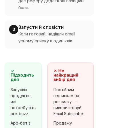
дає реферу додаткові позиційні
бали.
Запусти й сповісти
3
Коли готовий, надішли email
усьому списку в один клік.
✓
✗
Не
Підходить
найкращий
для
вибір для
Запусків
Постійним
продуктів,
підпискам на
які
розсилку —
потребують
використовуй
pre-buzz
Email Subscribe
App-бет з
Продажу