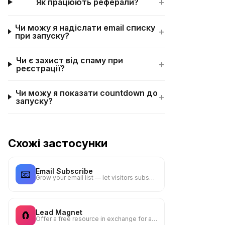
+
Як працюють реферали?
Чи можу я надіслати email списку
+
при запуску?
Чи є захист від спаму при
+
реєстрації?
Чи можу я показати countdown до
+
запуску?
Схожі застосунки
Email Subscribe
📧
Grow your email list — let visitors subscribe to your newsletter
Lead Magnet
🧲
Offer a free resource in exchange for an email — guide, checklist, template