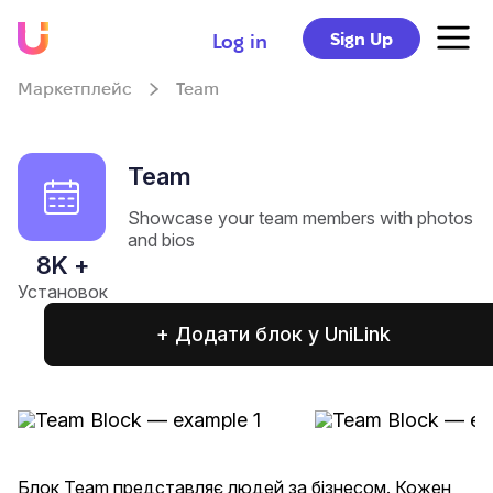
Sign Up
Log in
Маркетплейс
Team
Team
Showcase your team members with photos
and bios
8
K +
Установок
+ Додати блок у UniLink
Блок Team представляє людей за бізнесом. Кожен