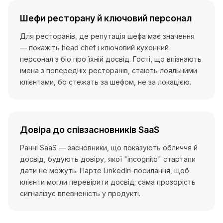
Шефи ресторану й ключовий персонал
Для ресторанів, де репутація шефа має значення
— покажіть head chef і ключовий кухонний
персонал з біо про їхній досвід. Гості, що впізнають
імена з попередніх ресторанів, стають лояльними
клієнтами, бо стежать за шефом, не за локацією.
Довіра до співзасновників SaaS
Ранні SaaS — засновники, що показують обличчя й
досвід, будують довіру, якої "incognito" стартапи
дати не можуть. Парте LinkedIn-посилання, щоб
клієнти могли перевірити досвід; сама прозорість
сигналізує впевненість у продукті.