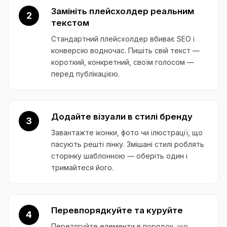
Замініть плейсхолдер реальним
2
текстом
Стандартний плейсхолдер вбиває SEO і
конверсію водночас. Пишіть свій текст —
короткий, конкретний, своїм голосом —
перед публікацією.
Додайте візуали в стилі бренду
3
Завантажте іконки, фото чи ілюстрації, що
пасують решті лінку. Змішані стилі роблять
сторінку шаблонною — оберіть один і
тримайтеся його.
Перевпорядкуйте та куруйте
4
Перетягуйте елементи в порядок, що