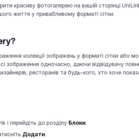
ити красиву фотогалерею на вашій сторінці UniLink
ого життя у привабливому форматі сітки.
ery?
раження колекції зображень у форматі сітки або моз
всі зображення одночасно, даючи відвідувачу повн
изайнерів, ресторанів та будь-кого, хто хоче пока
nk і перейдіть до розділу
Блоки
.
атисніть
Додати
.