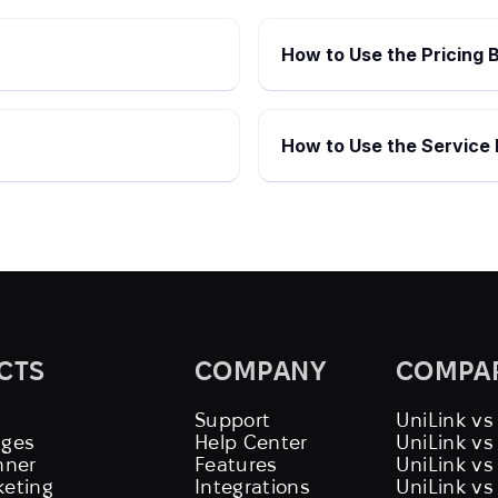
How to Use the Pricing B
How to Use the Service 
CTS
COMPANY
COMPA
Support
UniLink vs
ages
Help Center
UniLink v
nner
Features
UniLink vs
keting
Integrations
UniLink vs