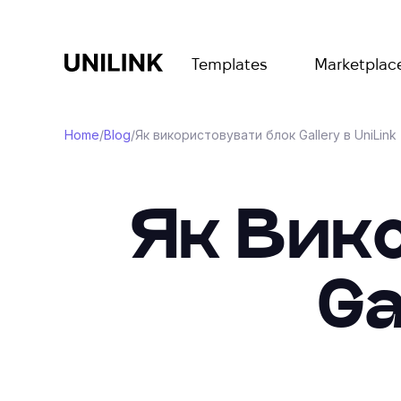
Templates
Marketplac
Home
/
Blog
/
Як використовувати блок Gallery в UniLink
Як Вик
Ga