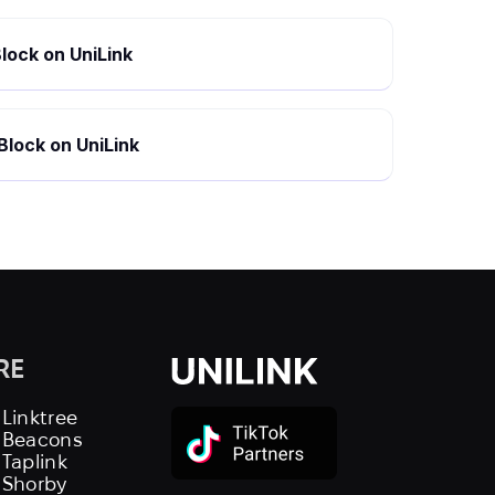
lock on UniLink
Block on UniLink
RE
 Linktree
s Beacons
 Taplink
 Shorby