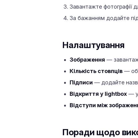
Завантажте фотографії дл
За бажанням додайте під
Налаштування
Зображення
— завантаж
Кількість стовпців
— обе
Підписи
— додайте назви
Відкриття у lightbox
— у
Відступи між зображе
Поради щодо вик