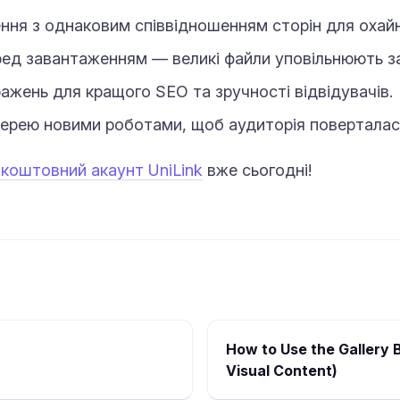
ня з однаковим співвідношенням сторін для охайно
ред завантаженням — великі файли уповільнюють з
ажень для кращого SEO та зручності відвідувачів.
ерею новими роботами, щоб аудиторія поверталас
зкоштовний акаунт UniLink
вже сьогодні!
How to Use the Gallery 
Visual Content)