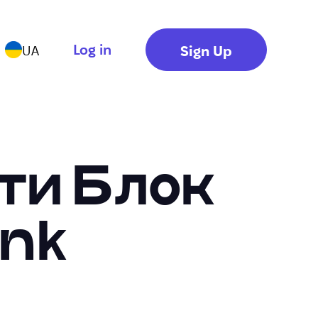
Log in
Sign Up
UA
ти Блок
ink