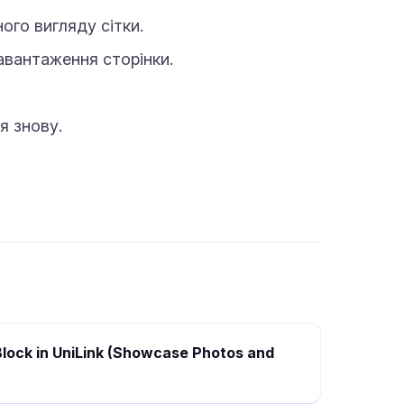
го вигляду сітки.
авантаження сторінки.
я знову.
Block in UniLink (Showcase Photos and