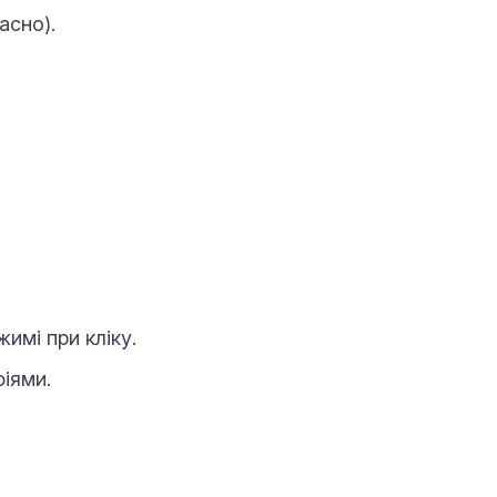
асно).
имі при кліку.
іями.