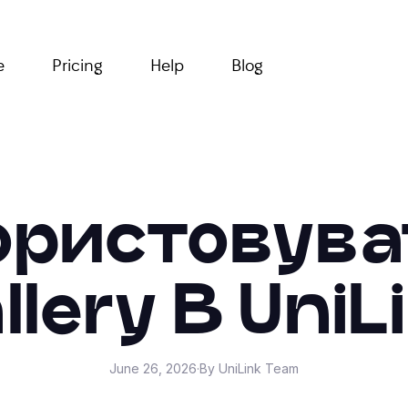
e
Pricing
Help
Blog
ористовува
llery В UniL
June 26, 2026
·
By UniLink Team