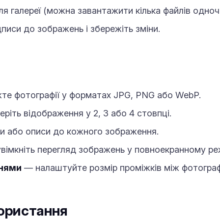
я галереї (можна завантажити кілька файлів одноч
писи до зображень і збережіть зміни.
те фотографії у форматах JPG, PNG або WebP.
ріть відображення у 2, 3 або 4 стовпці.
 або описи до кожного зображення.
вімкніть перегляд зображень у повноекранному реж
ннями
— налаштуйте розмір проміжків між фотограф
ористання