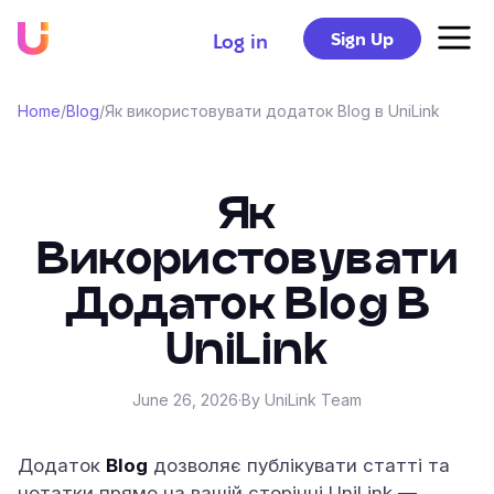
Sign Up
Log in
Home
/
Blog
/
Як використовувати додаток Blog в UniLink
Як
Використовувати
Додаток Blog В
UniLink
June 26, 2026
·
By UniLink Team
Додаток
Blog
дозволяє публікувати статті та
нотатки прямо на вашій сторінці UniLink —