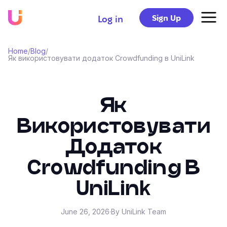
Sign Up
Log in
Home
/
Blog
/
Як використовувати додаток Crowdfunding в UniLink
Як
Використовувати
Додаток
Crowdfunding В
UniLink
June 26, 2026
·
By UniLink Team