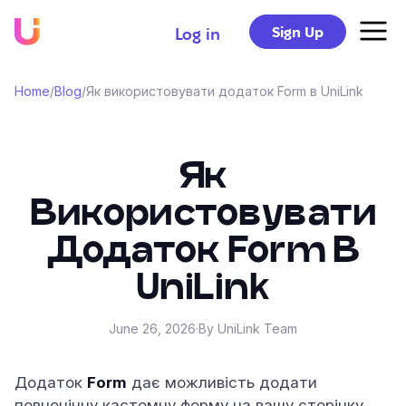
Sign Up
Log in
Home
/
Blog
/
Як використовувати додаток Form в UniLink
Як
Використовувати
Додаток Form В
UniLink
June 26, 2026
·
By UniLink Team
Додаток
Form
дає можливість додати
повноцінну кастомну форму на вашу сторінку