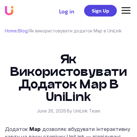
Sign Up
Log in
Home
/
Blog
/
Як використовувати додаток Map в UniLink
Як
Використовувати
Додаток Map В
UniLink
June 26, 2026
·
By UniLink Team
Додаток
Map
дозволяє вбудувати інтерактивну
карту на вашу сторінку UniLink — відвідувачі