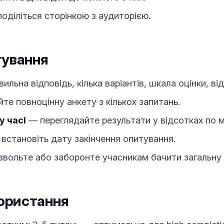
поділіться сторінкою з аудиторією.
тування
льна відповідь, кілька варіантів, шкала оцінки, ві
те повноцінну анкету з кількох запитань.
у часі
— переглядайте результати у відсотках по м
встановіть дату закінчення опитування.
вольте або заборонте учасникам бачити загальну 
ористання