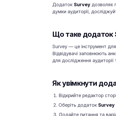
Додаток
Survey
дозволяє п
думки аудиторії, досліджуй
Що таке додаток 
Survey — це інструмент для
Відвідувачі заповнюють анке
для дослідження аудиторії 
Як увімкнути дод
Відкрийте редактор сторі
Оберіть додаток
Survey
Додайте питання та варіа