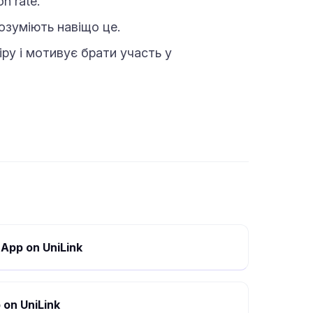
n rate.
озуміють навіщо це.
ру і мотивує брати участь у
App on UniLink
 on UniLink