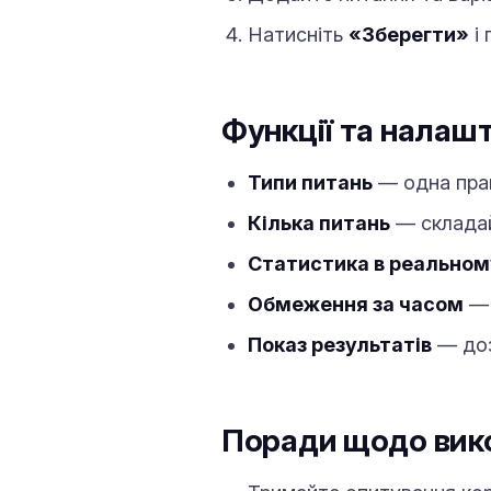
Натисніть
«Зберегти»
і 
Функції та налаш
Типи питань
— одна прави
Кілька питань
— складай
Статистика в реальном
Обмеження за часом
— 
Показ результатів
— доз
Поради щодо вик