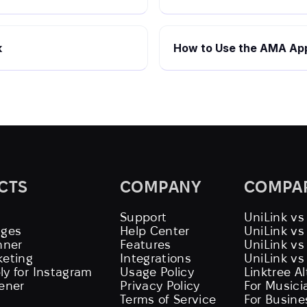
k
How to Use the AMA App
CTS
COMPANY
COMPA
Support
UniLink vs
ages
Help Center
UniLink v
nner
Features
UniLink vs
keting
Integrations
UniLink vs
ly for Instagram
Usage Policy
Linktree A
tener
Privacy Policy
For Musici
Terms of Service
For Busine