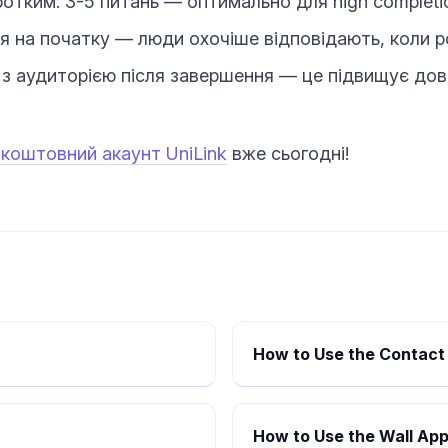
тким: 3-5 питань — оптимально для high completio
я на початку — люди охочіше відповідають, коли р
 з аудиторією після завершення — це підвищує дові
зкоштовний акаунт UniLink
вже сьогодні!
How to Use the Contact 
How to Use the Wall App