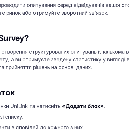
роводити опитування серед відвідувачів вашої сто
те ринок або отримуйте зворотний зв'язок.
Survey?
 створення структурованих опитувань із кількома в
ту, а ви отримуєте зведену статистику у вигляді ві
та прийняття рішень на основі даних.
аток
нки UniLink та натисніть
«Додати блок»
.
зі списку.
нти відповідей до кожного з них.