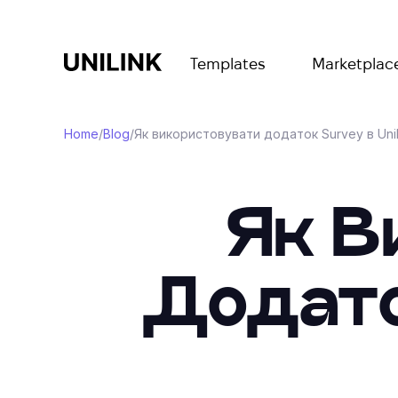
Templates
Marketplac
Home
/
Blog
/
Як використовувати додаток Survey в Uni
Як В
Додато