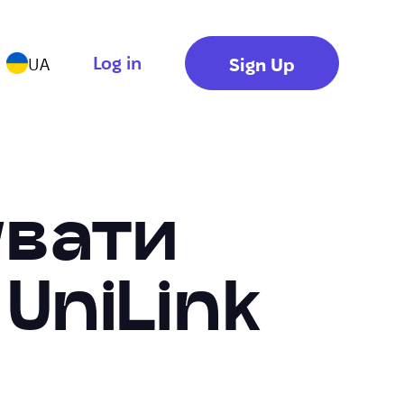
Log in
Sign Up
UA
увати
UniLink