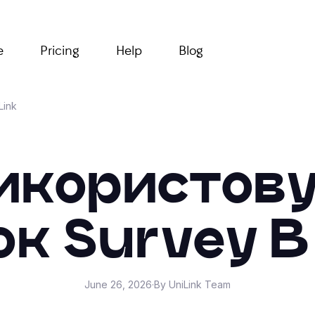
e
Pricing
Help
Blog
Link
икористов
к Survey В 
June 26, 2026
·
By UniLink Team