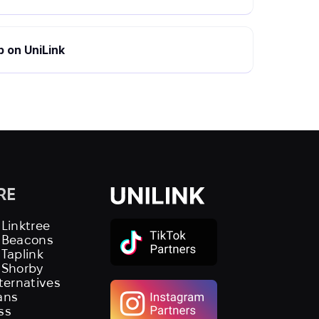
 on UniLink
RE
 Linktree
s Beacons
 Taplink
 Shorby
lternatives
ans
ss