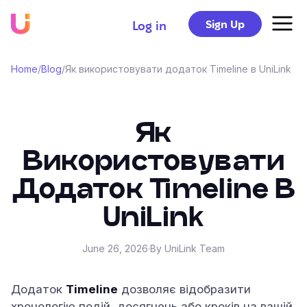
Sign Up
Log in
Home
/
Blog
/
Як використовувати додаток Timeline в UniLink
Як
Використовувати
Додаток Timeline В
UniLink
June 26, 2026
·
By UniLink Team
Додаток
Timeline
дозволяє відобразити
хронологію подій, досягнень або кроків на вашій