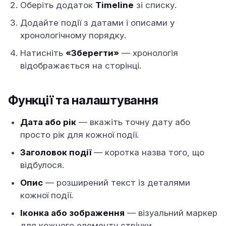
Оберіть додаток
Timeline
зі списку.
Додайте події з датами і описами у
хронологічному порядку.
Натисніть
«Зберегти»
— хронологія
відображається на сторінці.
Функції та налаштування
Дата або рік
— вкажіть точну дату або
просто рік для кожної події.
Заголовок події
— коротка назва того, що
відбулося.
Опис
— розширений текст із деталями
кожної події.
Іконка або зображення
— візуальний маркер
для кожного елементу стрічки.