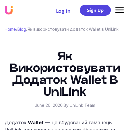
Sign Up
Log in
Home
/
Blog
/
Як використовувати додаток Wallet в UniLink
Як
Використовувати
Додаток Wallet В
UniLink
June 26, 2026
·
By UniLink Team
Додаток
Wallet
— це вбудований гаманець
UniLink для управління вашими фінансами на