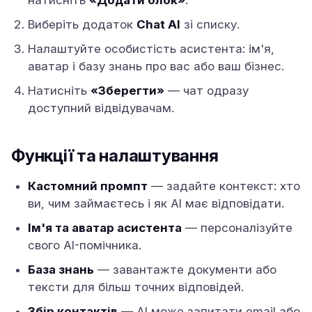
натисніть
«Додати блок»
.
Виберіть додаток
Chat AI
зі списку.
Налаштуйте особистість асистента: ім'я,
аватар і базу знань про вас або ваш бізнес.
Натисніть
«Зберегти»
— чат одразу
доступний відвідувачам.
Функції та налаштування
Кастомний промпт
— задайте контекст: хто
ви, чим займаєтесь і як AI має відповідати.
Ім'я та аватар асистента
— персоналізуйте
свого AI-помічника.
База знань
— завантажте документи або
тексти для більш точних відповідей.
Збір контактів
— AI може запитати email або