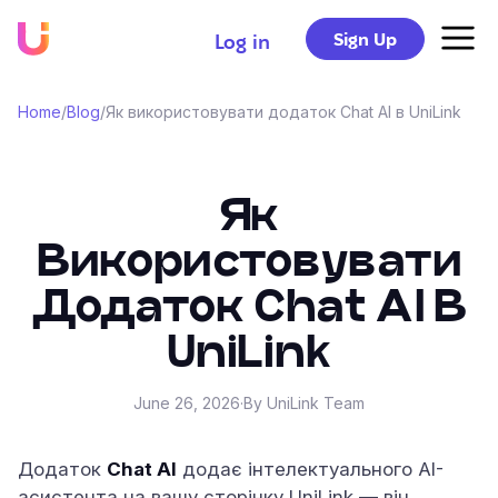
Sign Up
Log in
Home
/
Blog
/
Як використовувати додаток Chat AI в UniLink
Як
Використовувати
Додаток Chat AI В
UniLink
June 26, 2026
·
By UniLink Team
Додаток
Chat AI
додає інтелектуального AI-
асистента на вашу сторінку UniLink — він